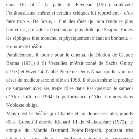
dans Un fil à la patte de Feydeau (1961) soulèvent
l’enthousiasme, même si certains critiques lui reprochent « d’en
faire trop ». De Sosie, « l’un des rôles qui m’a rendu le plus
heureux », il disait : « Il est encore plus drôle que Scapin. Toutes
les répliques font mouche, et physiquement c’était un bonheur. »
Homme de théâtre
Parallèlement, il tourne pour le cinéma, du Dindon de Claude
Barma (1951) à Si Versailles m’était conté de Sacha Guitry
(1953) et Hiver 54, l’abbé Pierre de Denis Amar, qui lui vaut un
césar du meilleur second rôle en 1990. Il réussit même le prodige
de surpasser avec ses treize rôles dans Pas question le samedi
d’Alex Joffé en 1964 la performance d’Alec Guiness dans
Noblesse oblige.
Mais c’est le théâtre qui l’habite et lui donne ses plus grands
rôles. Lorsqu’il aborde Richard III de Shakespeare (1972), le
critique du Monde Bertrand Poirot-Delpech, pourtant très
critique vis-à-vis de « sa tendance naturelle au paroxysme