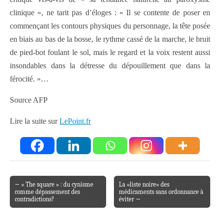
clinique », ne tarit pas d’éloges : « Il se contente de poser en
commençant les contours physiques du personnage, la tête posée
en biais au bas de la bosse, le rythme cassé de la marche, le bruit
de pied-bot foulant le sol, mais le regard et la voix restent aussi
insondables dans la détresse du dépouillement que dans la
férocité. »…
Source AFP
Lire la suite sur
LePoint.fr
← « The square » : du cynisme
La «liste noire» des
Post navigation
comme dépassement des
médicaments sans ordonnance à
contradictions?
éviter →