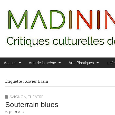
Main menu
Skip to content
MADININ'ART
Accueil
Arts de la scène
Arts Plastiques
Litté
Étiquette :
Xavier Bazin
AVIGNON
,
THÉÂTRE
Souterrain blues
29 juillet 2014