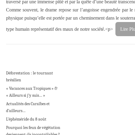
traversé par une immense pitié et par la quête d’une beauté transcen
Comme souvent, le drame repose sur l’angoisse engendrée par le m
physique puisqu’elle est portée par un cheminement dans le souterr
type humain représentatif des maux de notre société.<p>
Lire Pl
Déforestation : le tournant
brésilien
« Vacances aux Tropiques » &
« Ailleurs si j’y suis… »
Actualités des Caraïbes et
d’ailleurs…
L’éphéméride du 8 août
Pourquoi les feux de végétation
deviennent-ils incontrôlables ?