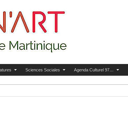
ratures
Sciences Sociales
Agenda Culturel 97…