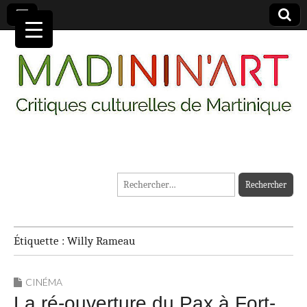
MADININ'ART
Rechercher :
Étiquette :
Willy Rameau
CINÉMA
La ré-ouverture du Pax à Fort-