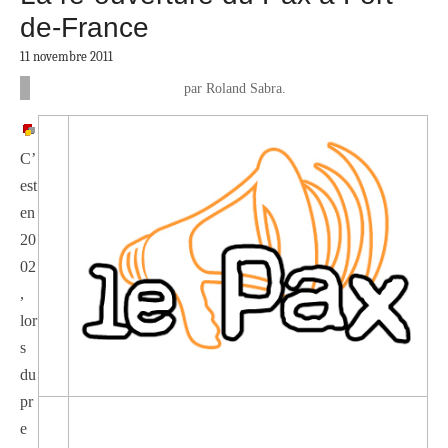
de-France
11 novembre 2011
par Roland Sabra.
C’
est
en
20
02
,
lor
s
du
pr
—
e