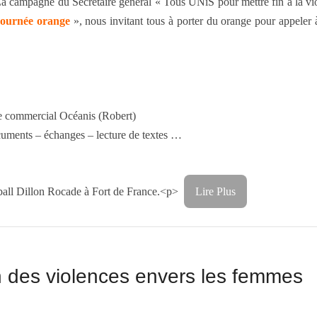
a campagne du Secrétaire général « Tous UNiS pour mettre fin à la vi
ournée orange
», nous invitant tous à porter du orange pour appeler à
tre commercial Océanis (Robert)
ocuments – échanges – lecture de textes …
t-ball Dillon Rocade à Fort de France.<p>
Lire Plus
 des violences envers les femmes