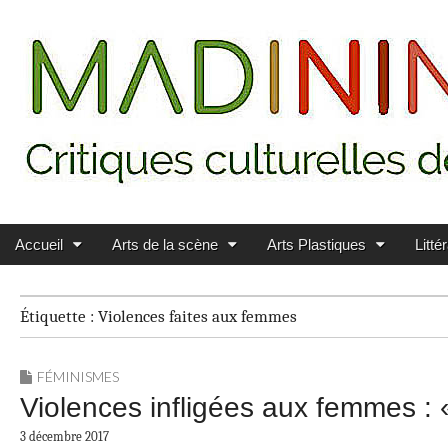
Main menu
Skip to content
MADININ'ART
Accueil
Arts de la scène
Arts Plastiques
Litté
Étiquette :
Violences faites aux femmes
FÉMINISMES
Violences infligées aux femmes :
3 décembre 2017