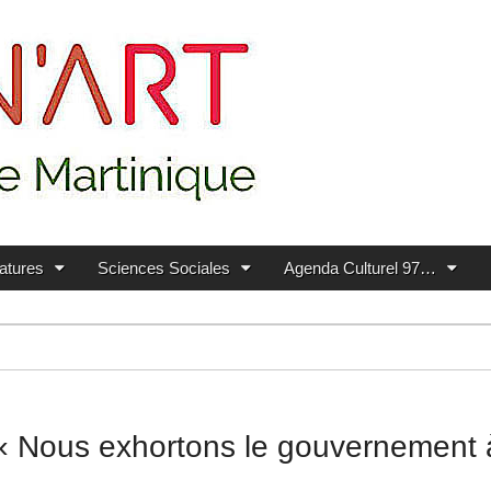
ratures
Sciences Sociales
Agenda Culturel 97…
 « Nous exhortons le gouvernement à