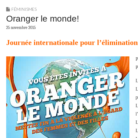
FÉMINISMES
Oranger le monde!
25 novembre 2015
Journée internationale pour l’élimination
P
P
L
L
p
L
l
L
L