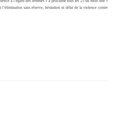
olence à l’égard des femmes » a proclamé tous les 25 du mois une «
 l’élimination sans réserve, hésitation ni délai de la violence contre