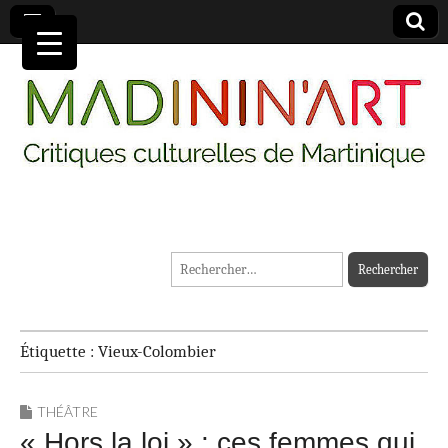
MADININ'ART
Rechercher :
Étiquette :
Vieux-Colombier
THÉÂTRE
« Hors la loi » : ces femmes qui