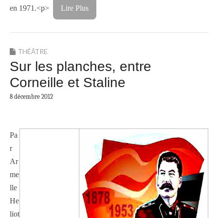
en 1971.<p>
Lire Plus
THÉÂTRE
Sur les planches, entre
Corneille et Staline
8 décembre 2012
Pa
r
Ar
me
lle
He
liot