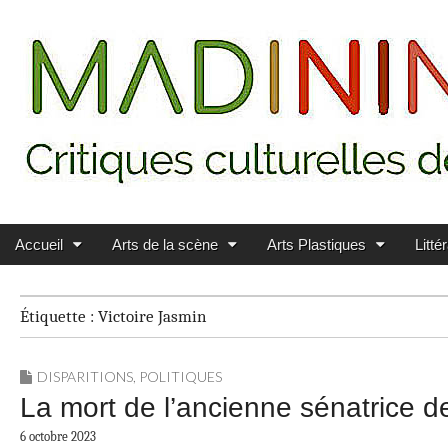
Main menu
Skip to content
MADININ'ART
Accueil
Arts de la scène
Arts Plastiques
Litté
Étiquette :
Victoire Jasmin
DISPARITIONS
,
POLITIQUES
La mort de l’ancienne sénatrice d
6 octobre 2023