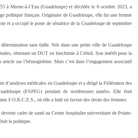
955 à Morne-à-l’Eau (Guadeloupe) et décédée le 6 octobre 2023, a
age politique français. Originaire de Guadeloupe, elle fut une femme
liste et a occupé le poste de sénatrice de la Guadeloupe de septembre
détermination sans faille. Née dans une petite ville de Guadeloupe
 études, obtenant un DUT en biochimie à Créteil. Son intérêt pour la
 article sur l’hémoglobine. Mais c’est dans l’engagement associatif
oire d’analyses médicales en Guadeloupe et a dirigé la Fédération des
 Guadeloupe (FAPEG) pendant de nombreuses années. Elle était
ne F.O.R.C.E.S., où elle a lutté en faveur des droits des femmes.
à devenir cadre de santé au Centre hospitalier universitaire de Pointe-
tait la politique.