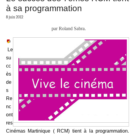
à sa programmation
8 juin 2012
par Roland Sabra.
Le
su
cc
ès
de
s
Re
nc
ont
res
Cinémas Martinique ( RCM) tient à la programmation.