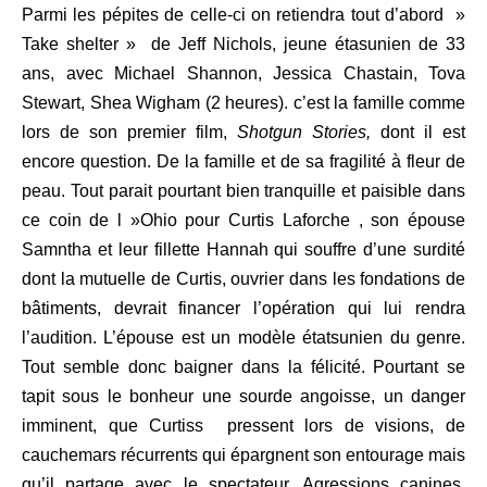
Parmi les pépites de celle-ci on retiendra tout d’abord »
Take shelter » de Jeff Nichols, jeune étasunien de 33
ans, avec Michael Shannon, Jessica Chastain, Tova
Stewart, Shea Wigham (2 heures). c’est la famille comme
lors de son premier film,
Shotgun Stories,
dont il est
encore question. De la famille et de sa fragilité à fleur de
peau. Tout parait pourtant bien tranquille et paisible dans
ce coin de l »Ohio pour Curtis Laforche , son épouse
Samntha et leur fillette Hannah qui souffre d’une surdité
dont la mutuelle de Curtis, ouvrier dans les fondations de
bâtiments, devrait financer l’opération qui lui rendra
l’audition. L’épouse est un modèle étatsunien du genre.
Tout semble donc baigner dans la félicité. Pourtant se
tapit sous le bonheur une sourde angoisse, un danger
imminent, que Curtiss pressent lors de visions, de
cauchemars récurrents qui épargnent son entourage mais
qu’il partage avec le spectateur. Agressions canines,