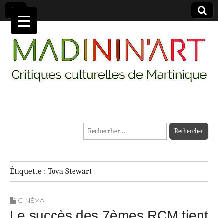
MADININ'ART
Rechercher :
Étiquette :
Tova Stewart
CINÉMA
Le succès des 7èmes RCM tient