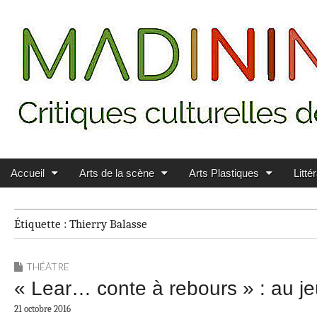
Main menu
Skip to content
MADININ'ART
Accueil
Arts de la scène
Arts Plastiques
Litté
Étiquette :
Thierry Balasse
THÉÂTRE
« Lear… conte à rebours » : au jeu
21 octobre 2016