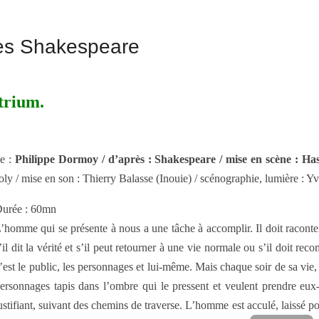
rès Shakespeare
trium.
e :
Philippe Dormoy / d’après : Shakespeare / mise en scène : H
oly / mise en son : Thierry Balasse (Inouie) / scénographie, lumière : Yv
urée : 60mn
’homme qui se présente à nous a une tâche à accomplir. Il doit raconte
’il dit la vérité et s’il peut retourner à une vie normale ou s’il doit r
’est le public, les personnages et lui-même. Mais chaque soir de sa vie, il 
ersonnages tapis dans l’ombre qui le pressent et veulent prendre eux
ustifiant, suivant des chemins de traverse. L’homme est acculé, laissé pou