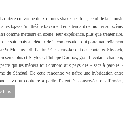
 La pièce convoque deux drames shakespeariens, celui de la jalousie
 les loges d’un théâtre bavardent en attendant de monter sur scène.
si comme metteurs en scène, leur expérience, plus que trentenaire,
 On ne sait. mais au détour de la conversation qui porte naturellement
ar !» Moi aussi dit l’autre ! Ces deux-là sont des conteurs. Shylock,
présente plus et Shylock, Philippe Dormoy, grand récitant, chanteur,
 pacte qui les mènera tout d’abord aux pays des « sacs à paroles »
e du Sénégal. De cette rencontre va naître une hybridation entre
dis, va au contraire à partir d’identités conservées et affirmées,
e Plus