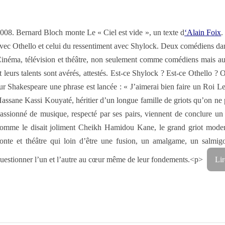
008. Bernard Bloch monte Le « Ciel est vide », un texte d
‘Alain Foix
.
vec Othello et celui du ressentiment avec Shylock. Deux comédiens dans
inéma, télévision et théâtre, non seulement comme comédiens mais aus
t leurs talents sont avérés, attestés. Est-ce Shylock ? Est-ce Othello ?
ur Shakespeare une phrase est lancée : « J’aimerai bien faire un Roi Le
assane Kassi Kouyaté, héritier d’un longue famille de griots qu’on ne 
assionné de musique, respecté par ses pairs, viennent de conclure un
omme le disait joliment Cheikh Hamidou Kane, le grand griot modern
onte et théâtre qui loin d’être une fusion, un amalgame, un salmigon
uestionner l’un et l’autre au cœur même de leur fondements.<p>
Lir