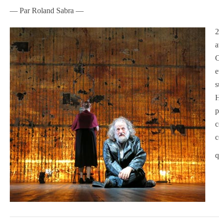
— Par Roland Sabra —
2
a
C
e
s
H
p
c
c
q