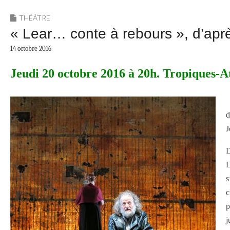
THÉÂTRE
« Lear… conte à rebours », d’ap
14 octobre 2016
Jeudi 20 octobre 2016 à 20h. Tropiques-A
d
J
D
L
s
c
p
j