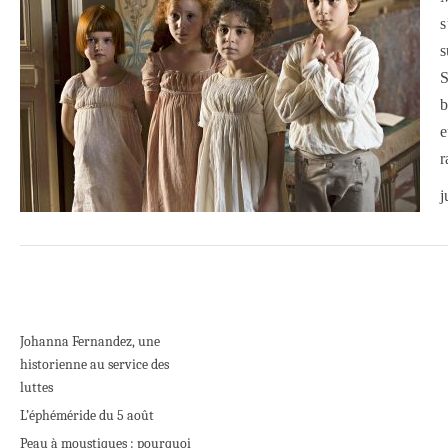
s
s
S
b
e
r
j
Johanna Fernandez, une
historienne au service des
luttes
L’éphéméride du 5 août
Peau à moustiques : pourquoi