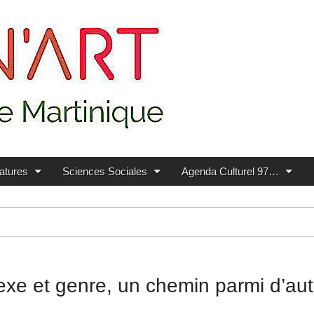
ratures
Sciences Sociales
Agenda Culturel 97…
 sexe et genre, un chemin parmi d’au