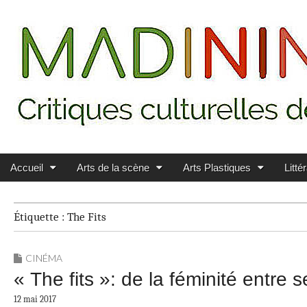
Main menu
Skip to content
MADININ'ART
Accueil
Arts de la scène
Arts Plastiques
Litté
Étiquette :
The Fits
CINÉMA
« The fits »: de la féminité entre
12 mai 2017