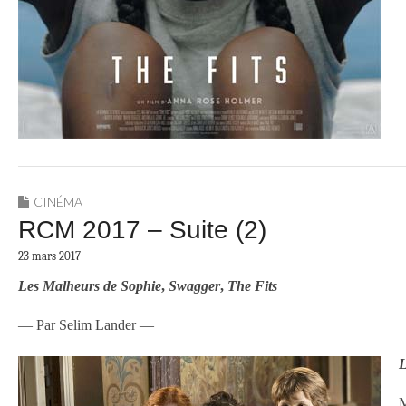
CINÉMA
RCM 2017 – Suite (2)
23 mars 2017
Les Malheurs de Sophie
,
Swagger
,
The Fits
— Par Selim Lander —
L
M