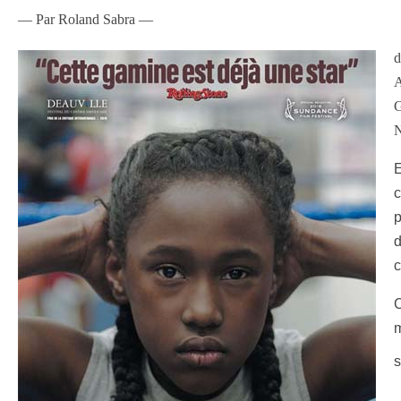
— Par Roland Sabra —
d
A
G
N
E
c
p
d
c
C
m
s