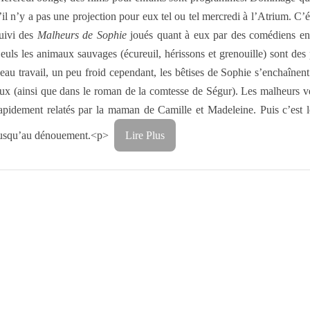
’il n’y a pas une projection pour eux tel ou tel mercredi à l’Atrium. C
uivi des
Malheurs de Sophie
joués quant à eux par des comédiens en c
euls les animaux sauvages (écureuil, hérissons et grenouille) sont de
eau travail, un peu froid cependant, les bêtises de Sophie s’enchaînent
ux (ainsi que dans le roman de la comtesse de Ségur). Les malheurs v
apidement relatés par la maman de Camille et Madeleine. Puis c’est le
usqu’au dénouement.<p>
Lire Plus