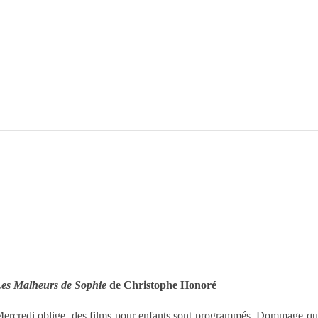
es Malheurs de Sophie
de Christophe Honoré
ercredi oblige, des films pour enfants sont programmés. Dommage que le