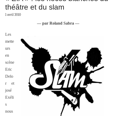
théâtre et du slam
1 avril 2010
— par Roland Sabra —
Les
mette
urs
en
scène
Eric
Delo
r et
josé
Exéli
s
nous