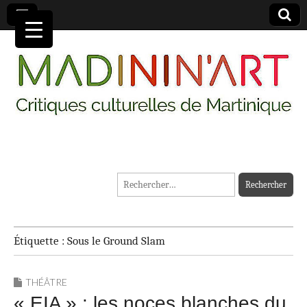
MADININ'ART
Rechercher :
Étiquette :
Sous le Ground Slam
THÉÂTRE
« EIA » : les noces blanches du