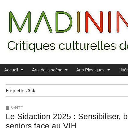
Main menu
Skip to content
MADININ'ART
Accueil
Arts de la scène
Arts Plastiques
Litté
Étiquette :
Sida
SANTÉ
Le Sidaction 2025 : Sensibiliser, 
seniors face au VIH