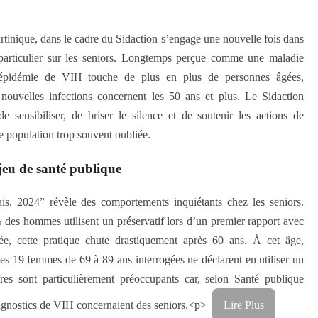
inique, dans le cadre du Sidaction s’engage une nouvelle fois dans
 particulier sur les seniors. Longtemps perçue comme une maladie
 l’épidémie de VIH touche de plus en plus de personnes âgées,
uvelles infections concernent les 50 ans et plus. Le Sidaction
de sensibiliser, de briser le silence et de soutenir les actions de
 population trop souvent oubliée.
jeu de santé publique
is, 2024” révèle des comportements inquiétants chez les seniors.
des hommes utilisent un préservatif lors d’un premier rapport avec
née, cette pratique chute drastiquement après 60 ans. À cet âge,
 19 femmes de 69 à 89 ans interrogées ne déclarent en utiliser un
fres sont particulièrement préoccupants car, selon Santé publique
agnostics de VIH concernaient des seniors.<p>
Lire Plus