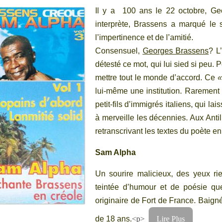
Il y a 100 ans le 22 octobre, Geo
interprète, Brassens a marqué le s
l’impertinence et de l’amitié.
Consensuel,
Georges Brassens
? L
détesté ce mot, qui lui sied si peu. 
mettre tout le monde d’accord. Ce
«
lui-même une institution. Rarement 
petit-fils d’immigrés italiens, qui la
à merveille les décennies.
Aux Anti
retranscrivant les textes du poète en 
Sam Alpha
Un sourire malicieux, des yeux rie
teintée d’humour et de poésie que
originaire de Fort de France. Baign
de 18 ans.
<p>
Lire Plus