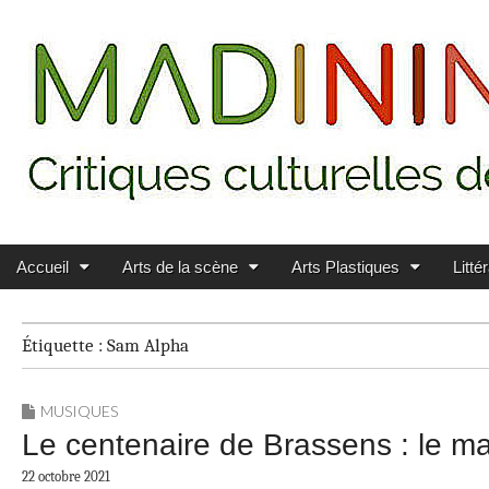
Main menu
Skip to content
MADININ'ART
Accueil
Arts de la scène
Arts Plastiques
Litté
Étiquette :
Sam Alpha
MUSIQUES
Le centenaire de Brassens : le m
22 octobre 2021