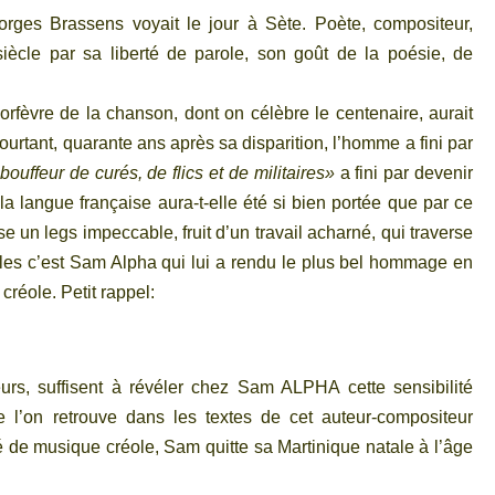
rges Brassens voyait le jour à Sète. Poète, compositeur,
iècle par sa liberté de parole, son goût de la poésie, de
’orfèvre de la chanson, dont on célèbre le centenaire, aurait
Pourtant, quarante ans après sa disparition, l’homme a fini par
bouffeur de curés, de flics et de militaires»
a fini par devenir
la langue française aura-t-elle été si bien portée que par ce
isse un legs impeccable, fruit d’un travail acharné, qui traverse
lles c’est Sam Alpha qui lui a rendu le plus bel hommage en
créole. Petit rappel:
urs, suffisent à révéler chez Sam ALPHA cette sensibilité
 l’on retrouve dans les textes de cet auteur-compositeur
é de musique créole, Sam quitte sa Martinique natale à l’âge