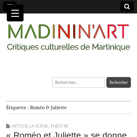
MADININ'ART
Rechercher :
Étiquette :
Roméo & Juliette
ARTS DE LA SCÈNE
,
THÉÂTRE
« Roméo et Juliette » se donne