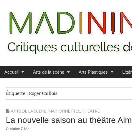
Main menu
Skip to content
MADININ'ART
Accueil
Arts de la scène
Arts Plastiques
Litté
Étiquette :
Roger Caillois
ARTS DE LA SCÈNE
,
MARIONNETTES
,
THÉÂTRE
La nouvelle saison au théâtre Ai
7 octobre 2020