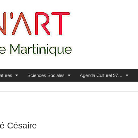
ratures
Sciences Sociales
Agenda Culturel 97…
mé Césaire