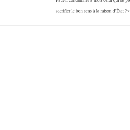
Faut-il condamner à mort celui qui se pr
sacrifier le bon sens à la raison d’État 