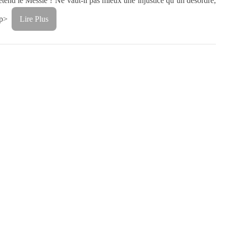
étend le Messie ? Ne vaut-il pas mieux une injustice qu’un désordre,
?<p>
Lire Plus