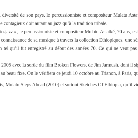
la diversité de son pays, le percussionniste et compositeur Mulatu As
e contagieux doit autant au jazz qu’à la tradition tribale.
hio-jazz », le percussionniste et compositeur Mulatu Astatké, 70 ans, 
 connaissance de sa musique à travers la collection Ethiopiques, une sé
en tel qu’il fut enregistré au début des années 70. Ce qui ne veut pas
2005 avec la sortie du film Broken Flowers, de Jim Jarmush, dont il sign
 au beau fixe. On le vérifiera ce jeudi 10 octobre au Trianon, à Paris, 
ts, Mulatu Steps Ahead (2010) et surtout Sketches Of Ethiopia, qu’il v