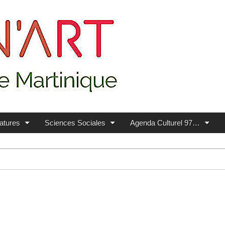
ratures
Sciences Sociales
Agenda Culturel 97…