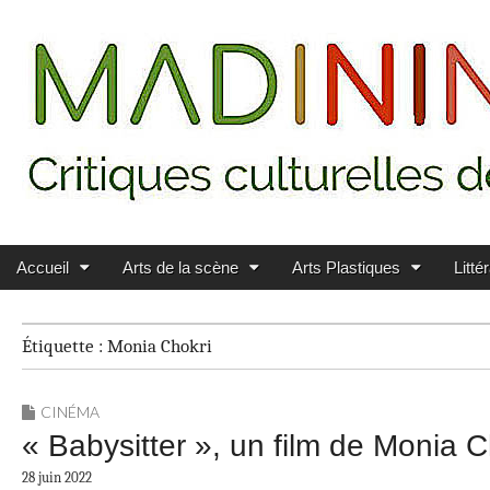
Main menu
Skip to content
MADININ'ART
Accueil
Arts de la scène
Arts Plastiques
Litté
Étiquette :
Monia Chokri
CINÉMA
« Babysitter », un film de Monia C
28 juin 2022