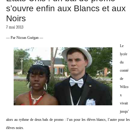
s’ouvre enfin aux Blancs et aux
Noirs
7 mai 2013
— Par Nicoas Guégan —
Le
lycée
du
comté
de
Wilco
x
vivait
jusqu’
alors au rythme de deux bals de promo : l’un pour les élèves blancs, l’autre pour les
élèves noirs.