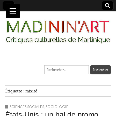
MADININ'ART
Rechercher :
Étiquette :
mixité
SCIENCES SOCIALES
,
SOCIOLOGIE
États-Unis : un bal de promo