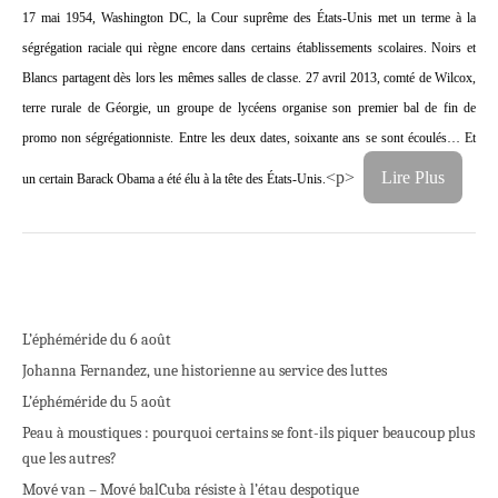
17 mai 1954, Washington DC, la Cour suprême des États-Unis met un terme à la
ségrégation raciale qui règne encore dans certains établissements scolaires. Noirs et
Blancs partagent dès lors les mêmes salles de classe. 27 avril 2013, comté de Wilcox,
terre rurale de Géorgie, un groupe de lycéens organise son premier bal de fin de
promo non ségrégationniste. Entre les deux dates, soixante ans se sont écoulés… Et
<p>
Lire Plus
un certain Barack Obama a été élu à la tête des États-Unis.
L’éphéméride du 6 août
Johanna Fernandez, une historienne au service des luttes
L’éphéméride du 5 août
Peau à moustiques : pourquoi certains se font-ils piquer beaucoup plus
que les autres?
Mové van – Mové bal
Cuba résiste à l’étau despotique