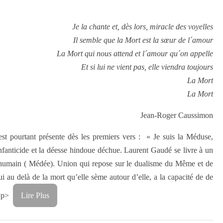
Je la chante et, dès lors, miracle des voyelles
Il semble que la Mort est la sœur de l´amour
La Mort qui nous attend et l´amour qu´on appelle
Et si lui ne vient pas, elle viendra toujours
La Mort
La Mort
Jean-Roger Caussimon
t pourtant présente dès les premiers vers : « Je suis la Méduse,
infanticide et la déesse hindoue déchue. Laurent Gaudé se livre à un
e l’humain ( Médée). Union qui repose sur le dualisme du Même et de
u delà de la mort qu’elle sème autour d’elle, a la capacité de de
n.<p>
Lire Plus