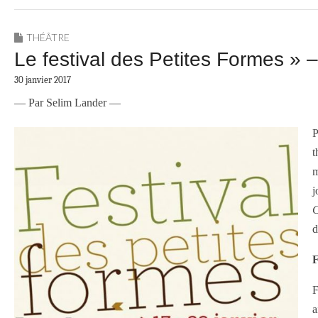
THÉÂTRE
Le festival des Petites Formes » 
30 janvier 2017
— Par Selim Lander —
P
t
m
j
C
d
F
F
a