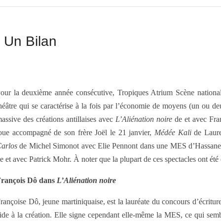
– Un Bilan
our la deuxième année consécutive, Tropiques Atrium Scène nationale
héâtre qui se caractérise à la fois par l’économie de moyens (un ou
assive des créations antillaises avec
L’Aliénation noire
de et avec Fra
oue accompagné de son frère Joël le 21 janvier,
Médée Kali
de Laure
arlos
de Michel Simonot avec Elie Pennont dans une MES d’Hassane 
e et avec Patrick Mohr. À noter que la plupart de ces spectacles ont é
rançois Dô dans
L’Aliénation noire
rançoise Dô, jeune martiniquaise, est la lauréate du concours d’écritur
ide à la création. Elle signe cependant elle-même la MES, ce qui semb