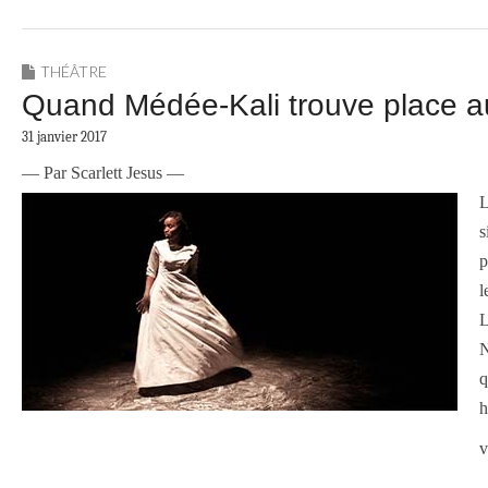
THÉÂTRE
Quand Médée-Kali trouve place a
31 janvier 2017
— Par Scarlett Jesus —
L
s
p
l
L
N
q
h
v