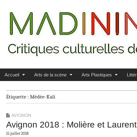
Main menu
Skip to content
MADININ'ART
Accueil
Arts de la scène
Arts Plastiques
Litté
Étiquette :
Médée-Kali
AVIGNON
Avignon 2018 : Molière et Laurent
15 juillet 2018