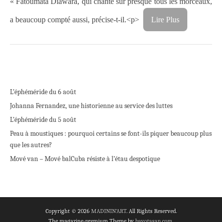
« Fatoumata Diawara, qui chante sur presque tous les morceaux,
a beaucoup compté aussi, précise-t-il.<p>
Lire Plus
L’éphéméride du 6 août
Johanna Fernandez, une historienne au service des luttes
L’éphéméride du 5 août
Peau à moustiques : pourquoi certains se font-ils piquer beaucoup plus
que les autres?
Mové van – Mové bal
Cuba résiste à l’étau despotique
Copyright © 2026
MADININ'ART
. All Rights Reserved.
The magazine-premium Theme by
bavotasan.com
.