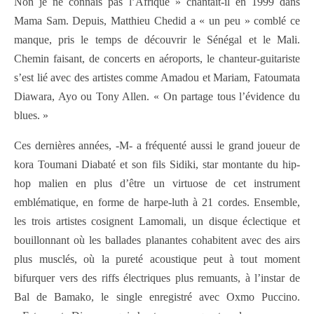
Non je ne connais pas l’Afrique » chantait-il en 1999 dans
Mama Sam. Depuis, Matthieu Chedid a « un peu » comblé ce
manque, pris le temps de découvrir le Sénégal et le Mali.
Chemin faisant, de concerts en aéroports, le chanteur-guitariste
s’est lié avec des artistes comme Amadou et Mariam, Fatoumata
Diawara, Ayo ou Tony Allen. « On partage tous l’évidence du
blues. »
Ces dernières années, -M- a fréquenté aussi le grand joueur de
kora Toumani Diabaté et son fils Sidiki, star montante du hip-
hop malien en plus d’être un virtuose de cet instrument
emblématique, en forme de harpe-luth à 21 cordes. Ensemble,
les trois artistes cosignent Lamomali, un disque éclectique et
bouillonnant où les ballades planantes cohabitent avec des airs
plus musclés, où la pureté acoustique peut à tout moment
bifurquer vers des riffs électriques plus remuants, à l’instar de
Bal de Bamako, le single enregistré avec Oxmo Puccino.