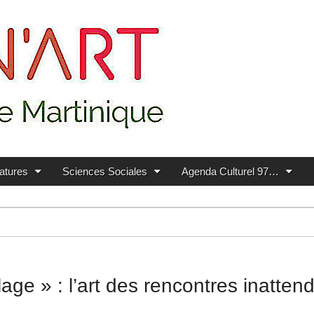
ratures
Sciences Sociales
Agenda Culturel 97…
age » : l’art des rencontres inatten