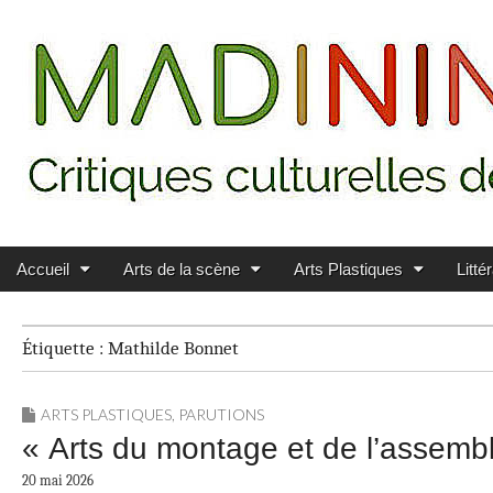
Main menu
Skip to content
MADININ'ART
Accueil
Arts de la scène
Arts Plastiques
Litté
Étiquette :
Mathilde Bonnet
ARTS PLASTIQUES
,
PARUTIONS
« Arts du montage et de l’assembl
20 mai 2026