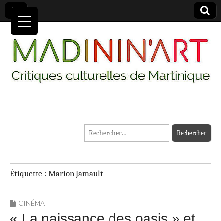
MADININ'ART
Rechercher :
Étiquette :
Marion Jamault
CINÉMA
« La naissance des oasis » et