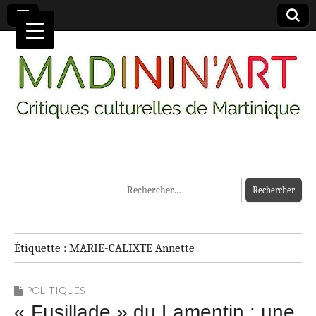
MADININ'ART
Rechercher :
Étiquette :
MARIE-CALIXTE Annette
POLITIQUES
« Fusillade » du Lamentin : une