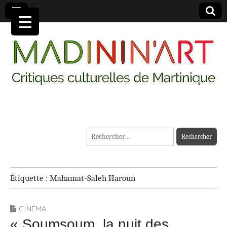
MADININ'ART
Rechercher :
Étiquette :
Mahamat-Saleh Haroun
CINÉMA
« Soumsoum, la nuit des