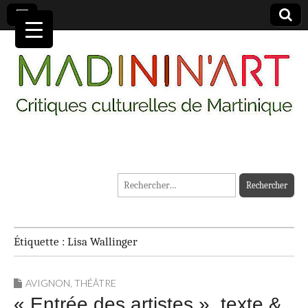
MADININ'ART
Rechercher :
Étiquette :
Lisa Wallinger
AVIGNON
,
THÉÂTRE
« Entrée des artistes », texte &