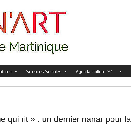
ratures
Sciences Sociales
Agenda Culturel 97…
ui rit » : un dernier nanar pour la