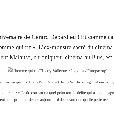
iversaire de Gérard Depardieu ! Et comme cad
mme qui rit ». L’ex-monstre sacré du cinéma 
ncent Malausa, chroniqueur cinéma au Plus, est
« L’homme qui rit » de Jean-Pierre Améris (Thierry Valletoux/Inognita/Europacorp
 rit » : celle de constater à quel point tout le délire qui a accompag
t, car quand on décide aujourd’hui de mesurer de quelle perte réelle il s