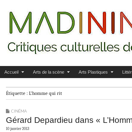
Main menu
Skip to content
MADININ'ART
Accueil
Arts de la scène
Arts Plastiques
Litté
Étiquette :
L’homme qui rit
CINÉMA
Gérard Depardieu dans « L’Homme q
10 janvier 2013