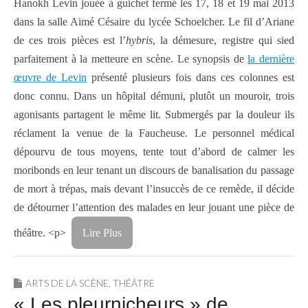
Hanokh Levin jouée à guichet fermé les 17, 18 et 19 mai 2013
dans la salle Aimé Césaire du lycée Schoelcher. Le fil d’Ariane
de ces trois pièces est l’
hybris
, la démesure, registre qui sied
parfaitement à la metteure en scène. Le synopsis de
la dernière
œuvre de Levin
présenté plusieurs fois dans ces colonnes est
donc connu. Dans un hôpital démuni, plutôt un mouroir, trois
agonisants partagent le même lit. Submergés par la douleur ils
réclament la venue de la Faucheuse. Le personnel médical
dépourvu de tous moyens, tente tout d’abord de calmer les
moribonds en leur tenant un discours de banalisation du passage
de mort à trépas, mais devant l’insuccès de ce remède, il décide
de détourner l’attention des malades en leur jouant une pièce de
théâtre.
<p>
Lire Plus
ARTS DE LA SCÈNE
,
THÉÂTRE
« Les pleurnicheurs » de