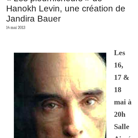
Hanokh Levin, une création de
Jandira Bauer
14 mai 2013
Les
16,
17 &
18
mai à
20h
Salle