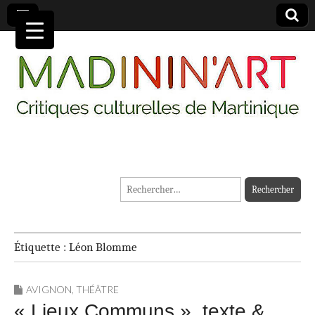
MADININ'ART
Rechercher :
Étiquette :
Léon Blomme
AVIGNON
,
THÉÂTRE
« Lieux Communs », texte &