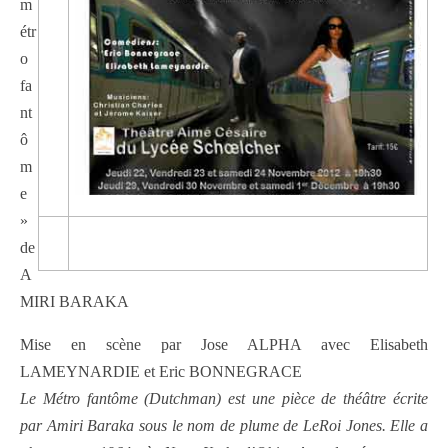
m
étr
o
fa
nt
ô
m
e
»
—
de
A
MIRI BARAKA
Mise en scène par Jose ALPHA avec Elisabeth
LAMEYNARDIE et Eric BONNEGRACE
Le Métro fantôme (Dutchman) est une pièce de théâtre écrite
par Amiri Baraka sous le nom de plume de LeRoi Jones. Elle a