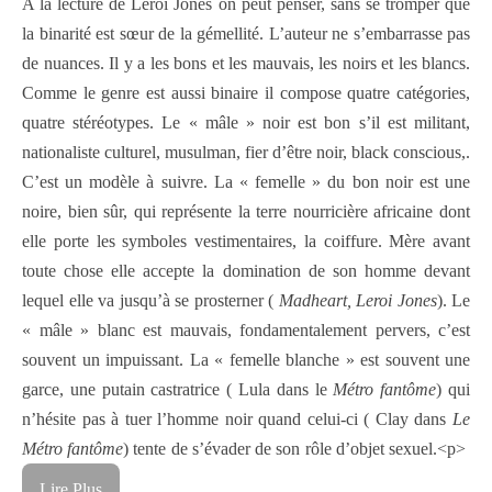
A la lecture de Leroi Jones on peut penser, sans se tromper que
la binarité est sœur de la gémellité. L’auteur ne s’embarrasse pas
de nuances. Il y a les bons et les mauvais, les noirs et les blancs.
Comme le genre est aussi binaire il compose quatre catégories,
quatre stéréotypes. Le « mâle » noir est bon s’il est militant,
nationaliste culturel, musulman, fier d’être noir, black conscious,.
C’est un modèle à suivre. La « femelle » du bon noir est une
noire, bien sûr, qui représente la terre nourricière africaine dont
elle porte les symboles vestimentaires, la coiffure. Mère avant
toute chose elle accepte la domination de son homme devant
lequel elle va jusqu’à se prosterner (
Madheart, Leroi Jones
). Le
« mâle » blanc est mauvais, fondamentalement pervers, c’est
souvent un impuissant. La « femelle blanche » est souvent une
garce, une putain castratrice ( Lula dans le
Métro fantôme
) qui
n’hésite pas à tuer l’homme noir quand celui-ci ( Clay dans
Le
Métro fantôme
) tente de s’évader de son rôle d’objet sexuel.<p>
Lire Plus