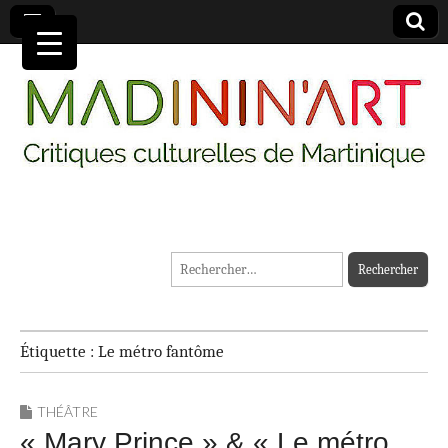
MADININ'ART
Rechercher :
Étiquette :
Le métro fantôme
THÉÂTRE
« Mary Prince » & « Le métro