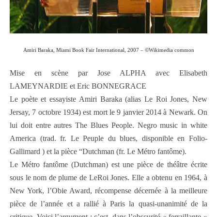
Amiri Baraka, Miami Book Fair International, 2007 – ©Wikimedia common
Mise en scène par Jose ALPHA avec Elisabeth
LAMEYNARDIE et Eric BONNEGRACE
Le poète et essayiste Amiri Baraka (alias Le Roi Jones, New
Jersay, 7 octobre 1934) est mort le 9 janvier 2014 à Newark. On
lui doit entre autres The Blues People. Negro music in white
America (trad. fr. Le Peuple du blues, disponible en Folio-
Gallimard ) et la pièce “Dutchman (fr. Le Métro fantôme).
Le Métro fantôme (Dutchman) est une pièce de théâtre écrite
sous le nom de plume de LeRoi Jones. Elle a obtenu en 1964, à
New York, l’Obie Award, récompense décernée à la meilleure
pièce de l’année et a rallié à Paris la quasi-unanimité de la
critique. Voici l’argument : c’est, dans l’obscurité « ferraillante »