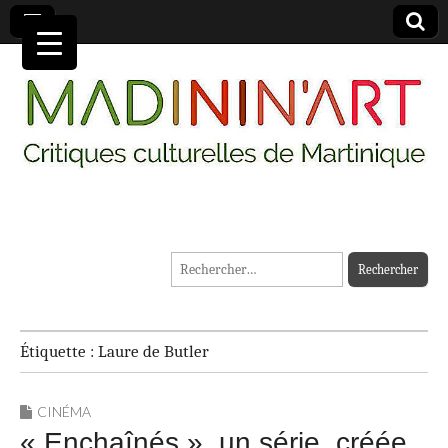
MADININ'ART
Rechercher :
Étiquette :
Laure de Butler
CINÉMA
« Enchaînés », un série, créée