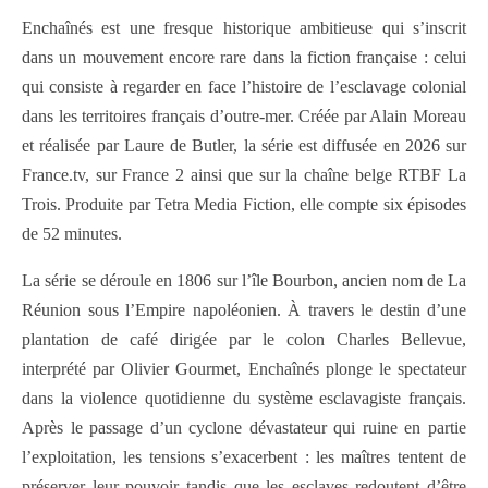
Enchaînés
est une fresque historique ambitieuse qui s’inscrit
dans un mouvement encore rare dans la fiction française : celui
qui consiste à regarder en face l’histoire de l’esclavage colonial
dans les territoires français d’outre-mer. Créée par
Alain Moreau
et réalisée par
Laure de Butler
, la série est diffusée en 2026 sur
France.tv, sur France 2 ainsi que sur la chaîne belge RTBF La
Trois. Produite par Tetra Media Fiction, elle compte six épisodes
de 52 minutes.
La série se déroule en 1806 sur l’île Bourbon, ancien nom de
La
Réunion
sous l’Empire napoléonien. À travers le destin d’une
plantation de café dirigée par le colon Charles Bellevue,
interprété par
Olivier Gourmet
, Enchaînés plonge le spectateur
dans la violence quotidienne du système esclavagiste français.
Après le passage d’un cyclone dévastateur qui ruine en partie
l’exploitation, les tensions s’exacerbent : les maîtres tentent de
préserver leur pouvoir tandis que les esclaves redoutent d’être