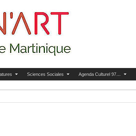
ratures
Sciences Sociales
Agenda Culturel 97…