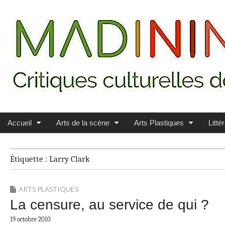
Main menu
Skip to content
MADININ'ART
Accueil
Arts de la scène
Arts Plastiques
Litté
Étiquette :
Larry Clark
ARTS PLASTIQUES
La censure, au service de qui ?
19 octobre 2010