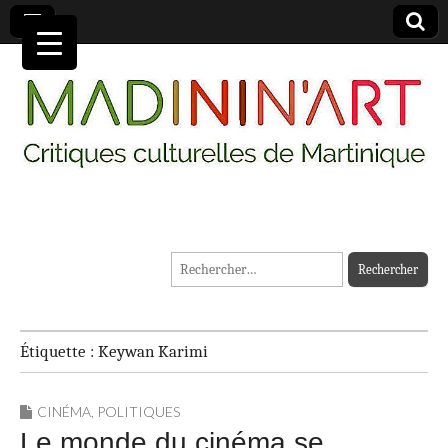
MADININ'ART
Rechercher :
Étiquette :
Keywan Karimi
CINÉMA
,
POLITIQUES
Le monde du cinéma se