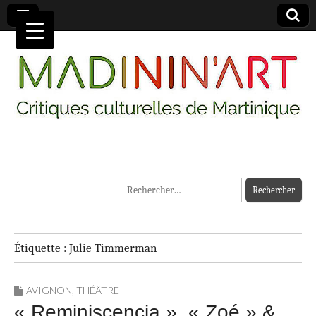
MADININ'ART
Rechercher :
Étiquette :
Julie Timmerman
AVIGNON
,
THÉÂTRE
« Reminiscencia », « Zoé » &