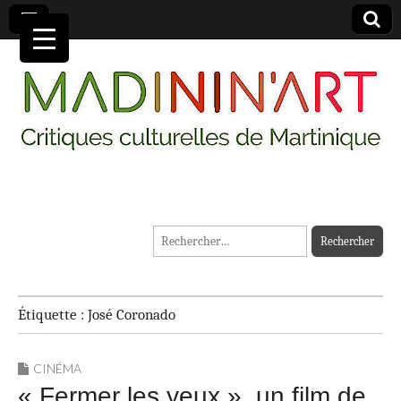
MADININ'ART
Rechercher :
Étiquette :
José Coronado
CINÉMA
« Fermer les yeux », un film de