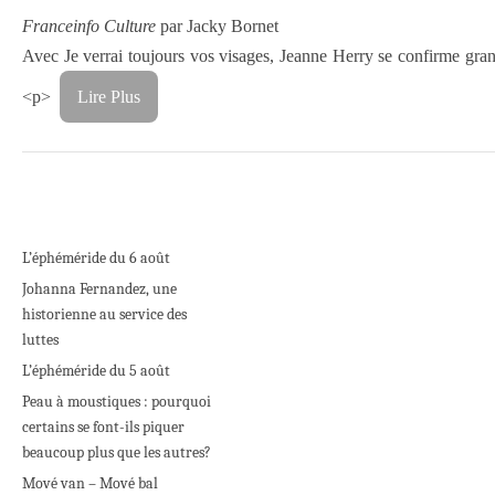
Franceinfo Culture
par Jacky Bornet
Avec Je verrai toujours vos visages, Jeanne Herry se confirme grande
<p>
Lire Plus
L’éphéméride du 6 août
Johanna Fernandez, une
historienne au service des
luttes
L’éphéméride du 5 août
Peau à moustiques : pourquoi
certains se font-ils piquer
beaucoup plus que les autres?
Mové van – Mové bal