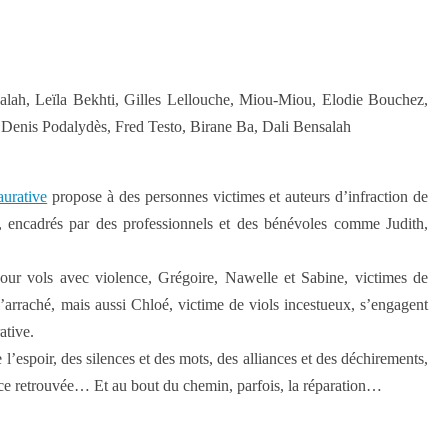
lah, Leïla Bekhti, Gilles Lellouche, Miou-Miou, Elodie Bouchez,
 Denis Podalydès, Fred Testo, Birane Ba, Dali Bensalah
aurative
propose à des personnes victimes et auteurs d’infraction de
és, encadrés par des professionnels et des bénévoles comme Judith,
ur vols avec violence, Grégoire, Nawelle et Sabine, victimes de
’arraché, mais aussi Chloé, victime de viols incestueux, s’engagent
ative.
e l’espoir, des silences et des mots, des alliances et des déchirements,
nce retrouvée… Et au bout du chemin, parfois, la réparation…