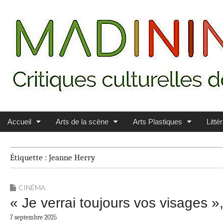
Main menu
Skip to content
MADININ'ART
Accueil
Arts de la scène
Arts Plastiques
Litté
Étiquette :
Jeanne Herry
CINÉMA
« Je verrai toujours vos visages »
7 septembre 2025