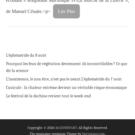
écoutant
« Rhapsodie Martinique IV/La marche de la Liberté »,
de Manuel Césaire.<p>
Lire Plus
L’éphéméride du 8 août
Pourquoi les feux de végétation deviennent-ils incontrôlables ? Ce que
dit la science
L’inexistence, le non être, n’est pas le néant.
L’éphéméride du 7 août
Canicule : la chaleur extrême devient un véritable risque économique
Le festival de la dachine revient tout le week-end
Copyright © 2026
MADININ'ART
. All Rights Reserved.
The magazine-premium Theme by
bavotasan.com
.