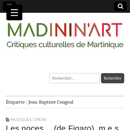
MADININ'ART
Rechercher :
Étiquette :
Jean-Baptiste Cougoul
MUSIQUES
,
OPÉRA
Les noces… (de Figaro), m.e.s.