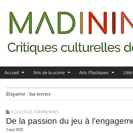
Main menu
Skip to content
MADININ'ART
Accueil
Arts de la scène
Arts Plastiques
Litté
Étiquette :
Isa terrier
ECOLOGIE
,
FÉMINISMES
De la passion du jeu à l’engageme
2 mai 2022