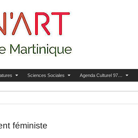
ratures
Sciences Sociales
Agenda Culturel 97…
nt féministe