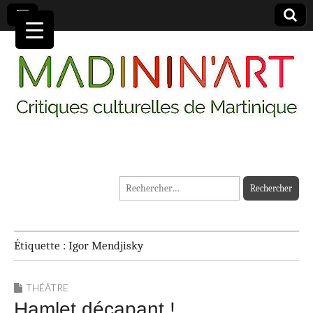
MADININ'ART
Rechercher :
Étiquette :
Igor Mendjisky
THÉÂTRE
Hamlet décapant !