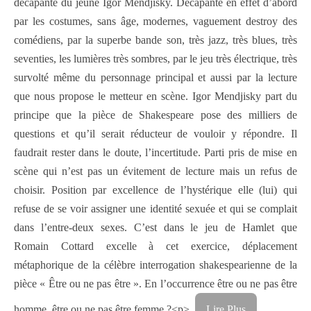
décapante du jeune Igor Mendjisky. Décapante en effet d’abord
par les costumes, sans âge, modernes, vaguement destroy des
comédiens, par la superbe bande son, très jazz, très blues, très
seventies, les lumières très sombres, par le jeu très électrique, très
survolté même du personnage principal et aussi par la lecture
que nous propose le metteur en scène. Igor Mendjisky part du
principe que la pièce de Shakespeare pose des milliers de
questions et qu’il serait réducteur de vouloir y répondre. Il
faudrait rester dans le doute, l’incertitude. Parti pris de mise en
scène qui n’est pas un évitement de lecture mais un refus de
choisir. Position par excellence de l’hystérique elle (lui) qui
refuse de se voir assigner une identité sexuée et qui se complait
dans l’entre-deux sexes. C’est dans le jeu de Hamlet que
Romain Cottard excelle à cet exercice, déplacement
métaphorique de la célèbre interrogation shakespearienne de la
pièce « Être ou ne pas être ». En l’occurrence être ou ne pas être
homme, être ou ne pas être femme ?<p>
Lire Plus