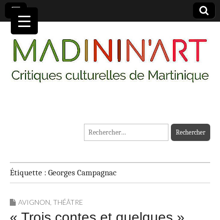
MADININ'ART
Rechercher :
Étiquette :
Georges Campagnac
AVIGNON
,
THÉÂTRE
« Trois contes et quelques »,