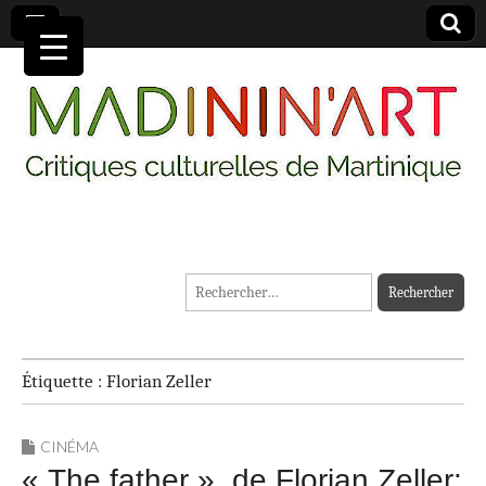
MADININ'ART
Rechercher :
Étiquette :
Florian Zeller
CINÉMA
« The father », de Florian Zeller: