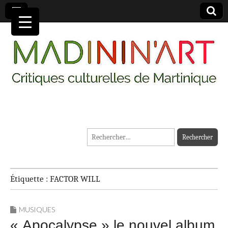
MADININ'ART
Rechercher :
Étiquette :
FACTOR WILL
MUSIQUES
« Apocalypse » le nouvel album