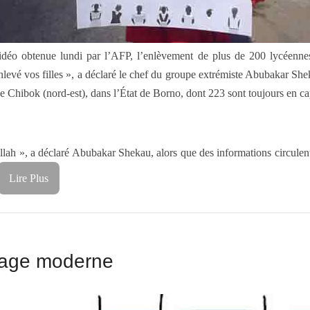
o obtenue lundi par l’AFP, l’enlèvement de plus de 200 lycéennes mi
i enlevé vos filles », a déclaré le chef du groupe extrémiste Abubakar S
 Chibok (nord-est), dans l’État de Borno, dont 223 sont toujours en capti
’Allah », a déclaré Abubakar Shekau, alors que des informations circule
Lire Plus
avage moderne