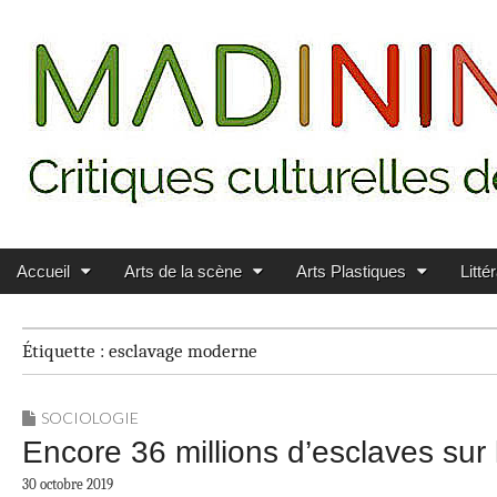
Main menu
Skip to content
MADININ'ART
Accueil
Arts de la scène
Arts Plastiques
Litté
Étiquette :
esclavage moderne
SOCIOLOGIE
Encore 36 millions d’esclaves sur 
30 octobre 2019