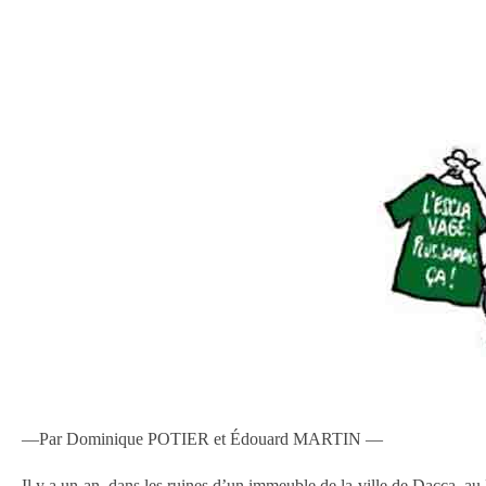
—Par Dominique POTIER et Édouard MARTIN —
Il y a un an, dans les ruines d’un immeuble de la ville de Dacca, a