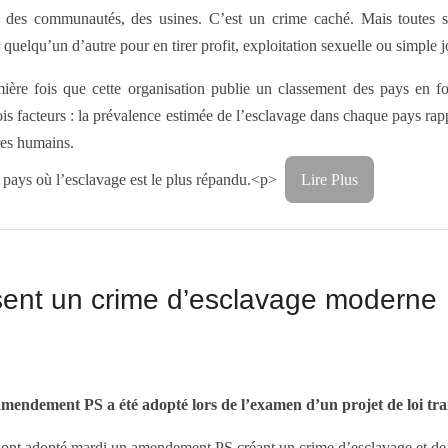
 des communautés, des usines. C’est un crime caché. Mais toutes s
quelqu’un d’autre pour en tirer profit, exploitation sexuelle ou simple
mière fois que cette organisation publie un classement des pays en fo
is facteurs : la prévalence estimée de l’esclavage dans chaque pays rapp
tres humains.
s pays où l’esclavage est le plus répandu.<p>
Lire Plus
isent un crime d’esclavage moderne
mendement PS a été adopté lors de l’examen d’un projet de loi tran
 ont adopté mardi un amendement PS créant un crime d’esclavage et de 