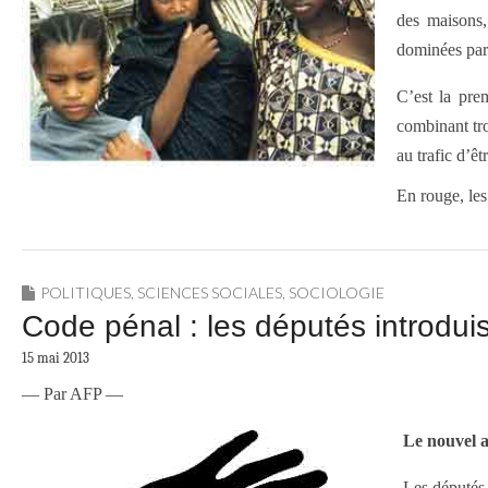
des maisons,
dominées par 
C’est la pre
combinant tro
au trafic d’ê
En rouge, le
POLITIQUES
,
SCIENCES SOCIALES
,
SOCIOLOGIE
Code pénal : les députés introdu
15 mai 2013
— Par AFP —
Le nouvel a
Les députés