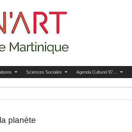
ratures
Sciences Sociales
Agenda Culturel 97…
la planète