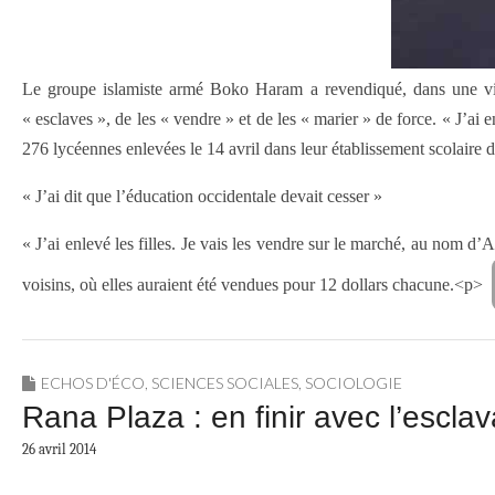
Le groupe islamiste armé Boko Haram a revendiqué, dans une vidé
« esclaves », de les « vendre » et de les « marier » de force. « J’a
276 lycéennes enlevées le 14 avril dans leur établissement scolaire de
« J’ai dit que l’éducation occidentale devait cesser »
« J’ai enlevé les filles. Je vais les vendre sur le marché, au nom d
voisins, où elles auraient été vendues pour 12 dollars chacune.<p>
ECHOS D'ÉCO
,
SCIENCES SOCIALES
,
SOCIOLOGIE
Rana Plaza : en finir avec l’escl
26 avril 2014