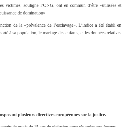
es victimes, souligne l’ONG, ont en commun d’être «utilisées et
 jouissance de domination».
nction de la «prévalence de l’esclavage». L’indice a été établi en
orté à sa population, le mariage des enfants, et les données relatives
sposant plusieurs directives européennes sur la justice.
servitude punis de 15 ans de réclusion pour répondre aux formes