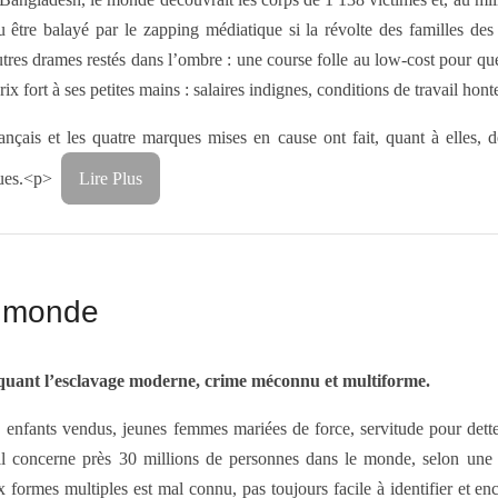
 être balayé par le zapping médiatique si la révolte des familles des 
es drames restés dans l’ombre : une course folle au low-cost pour quel
rix fort à ses petites mains : salaires indignes, conditions de travail ho
çais et les quatre marques mises en cause ont fait, quant à elles, de
sques.<p>
Lire Plus
e monde
quant l’esclavage moderne, crime méconnu et multiforme.
, enfants vendus, jeunes femmes mariées de force, servitude pour dett
l concerne près 30 millions de personnes dans le monde, selon une
 formes multiples est mal connu, pas toujours facile à identifier et en