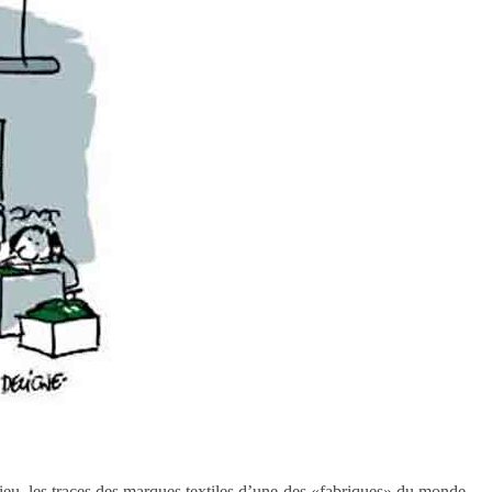
ieu, les traces des marques textiles d’une des «fabriques» du monde.