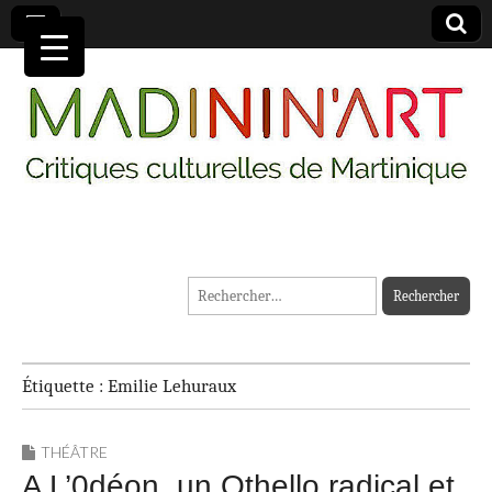
MADININ'ART
Rechercher :
Étiquette :
Emilie Lehuraux
THÉÂTRE
A L’0déon, un Othello radical et