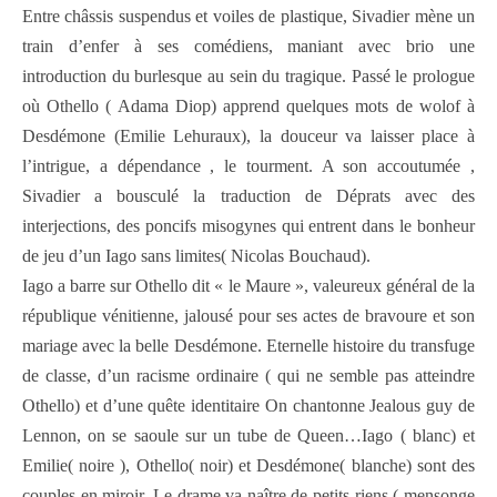
Entre châssis suspendus et voiles de plastique, Sivadier mène un
train d’enfer à ses comédiens, maniant avec brio une
introduction du burlesque au sein du tragique. Passé le prologue
où Othello ( Adama Diop) apprend quelques mots de wolof à
Desdémone (Emilie Lehuraux), la douceur va laisser place à
l’intrigue, a dépendance , le tourment. A son accoutumée ,
Sivadier a bousculé la traduction de Déprats avec des
interjections, des poncifs misogynes qui entrent dans le bonheur
de jeu d’un Iago sans limites( Nicolas Bouchaud).
Iago a barre sur Othello dit « le Maure », valeureux général de la
république vénitienne, jalousé pour ses actes de bravoure et son
mariage avec la belle Desdémone. Eternelle histoire du transfuge
de classe, d’un racisme ordinaire ( qui ne semble pas atteindre
Othello) et d’une quête identitaire On chantonne Jealous guy de
Lennon, on se saoule sur un tube de Queen…Iago ( blanc) et
Emilie( noire ), Othello( noir) et Desdémone( blanche) sont des
couples en miroir. Le drame va naître de petits riens ( mensonge