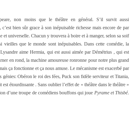
are, non moins que le théâtre en général. S’il survit aussi
 , c’est bien sûr grace à son inépuisable richesse mais encore de par
et universelle. Chacun y trouvera à boire et à manger, selon sa soif
si vieilles que le monde sont inépuisables. Dans cette comédie, la
, Lysandre aime Hermia, qui est aussi aimée par Démétrius , qui est
ourner en rond, la machine amoureuse ronronne pour notre plus grand
nt mais ça fonctionne et ça nous amuse. Le mécanisme est exacerbé par
s génies: Obéron le roi des fées, Puck son fidèle serviteur et Titania,
 est étourdissante . Sans oublier l’effet de « théâtre dans le théâtre »
tion d’une troupe de comédiens bouffons qui joue
Pyrame et Thisbé
.