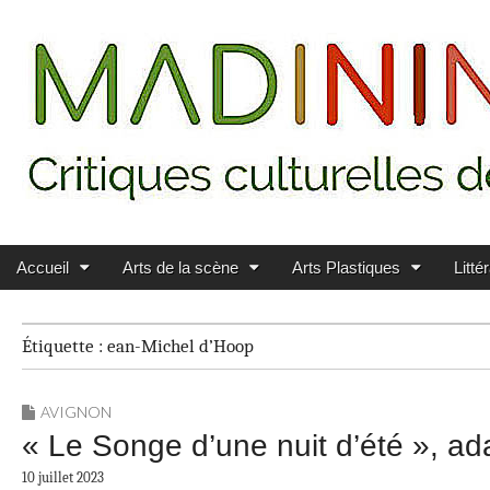
Main menu
Skip to content
MADININ'ART
Accueil
Arts de la scène
Arts Plastiques
Litté
Étiquette :
ean-Michel d’Hoop
AVIGNON
« Le Songe d’une nuit d’été », ad
10 juillet 2023