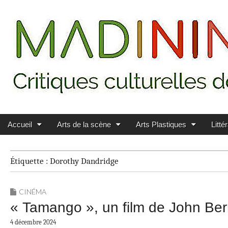
Main menu
Skip to content
MADININ'ART
Accueil
Arts de la scène
Arts Plastiques
Litté
Étiquette :
Dorothy Dandridge
CINÉMA
« Tamango », un film de John Ber
4 décembre 2024