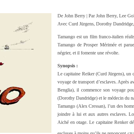
De John Berry | Par John Berry, Lee Go
Avec Curd Jürgens, Dorothy Dandridge, 
Tamango est un film franco-italien réali
Tamango de Prosper Mérimée et parue
négrier, et il fomente une révolte.
Synopsis :
Le capitaine Reiker (Curd Jürgens), un c
voyage de transport d’esclaves. Après av
Benglia), il commence son voyage pour
(Dorothy Dandridge) et le médecin du nav
Tamango (Alex Cressan), l’un des homme
joindre à lui et aux autres esclaves. L
Aiché en otage. Le capitaine Renker décl
esclaves à moins qu’ils ne renoncent.<