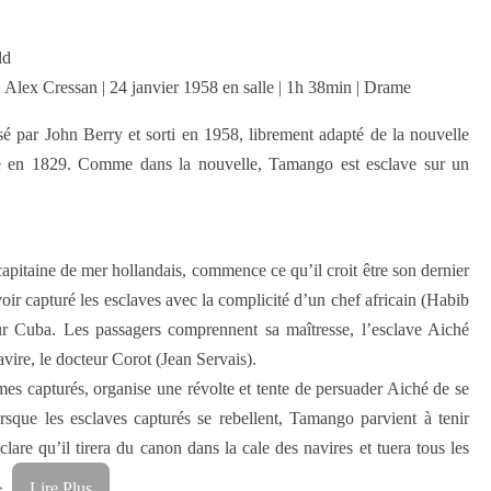
ld
Alex Cressan | 24 janvier 1958 en salle | 1h 38min | Drame
sé par John Berry et sorti en 1958, librement adapté de la nouvelle
 en 1829. Comme dans la nouvelle, Tamango est esclave sur un
apitaine de mer hollandais, commence ce qu’il croit être son dernier
oir capturé les esclaves avec la complicité d’un chef africain (Habib
 Cuba. Les passagers comprennent sa maîtresse, l’esclave Aiché
ire, le docteur Corot (Jean Servais).
s capturés, organise une révolte et tente de persuader Aiché de se
orsque les esclaves capturés se rebellent, Tamango parvient à tenir
are qu’il tirera du canon dans la cale des navires et tuera tous les
p>
Lire Plus