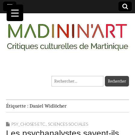
MADININ'ART
Rechercher :
Étiquette :
Daniel Widlöcher
PSY_CHOSES ETC.
,
SCIENCES SOCIALES
Les psychanalystes savent-ils