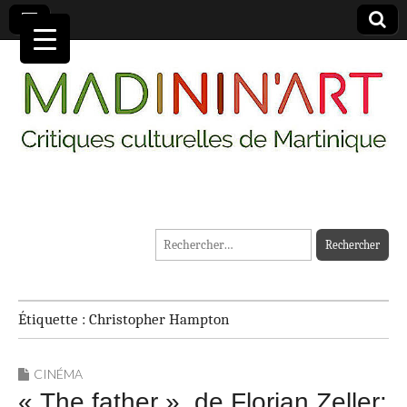
MADININ'ART
Rechercher :
Étiquette :
Christopher Hampton
CINÉMA
« The father », de Florian Zeller: