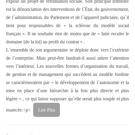
exposé un projet de refondation sociale. Son principal leitmotiv
est la dénonciation des interventions de l´État, du gouvernement,
de l´administration, du Parlement et de l´appareil judiciaire, qu´il
tient pour responsables de « la sclérose du modèle social
français ». Il ne souhaite rien de moins que de » faire reculer le
domaine [de la loi] au profit du contrat « .
L´ensemble de son argumentaire se déploie donc vers l´extérieur
de l´entreprise. Mais peut-être faudrait-il aussi attirer l´attention
vers l´intérieur. Les nouvelles formes d´organisation du travail,
de gestion et de management qui succèdent au modèle fordiste
se caractériseraient par « le développement de l´autonomie et la
mise en place d´une hiérarchie à la fois plus directe et plus
légère » , ce qui laisse supposer qu´elle serait plus souple et plus
nuancée.
<p>
Lire Plus