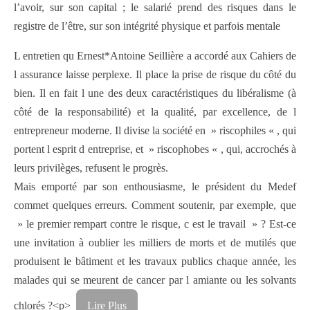
l’avoir, sur son capital ; le salarié prend des risques dans le
registre de l’être, sur son intégrité physique et parfois mentale
L entretien qu Ernest*Antoine Seillière a accordé aux Cahiers de
l assurance laisse perplexe. Il place la prise de risque du côté du
bien. Il en fait l une des deux caractéristiques du libéralisme (à
côté de la responsabilité) et la qualité, par excellence, de l
entrepreneur moderne. Il divise la société en » riscophiles « , qui
portent l esprit d entreprise, et » riscophobes « , qui, accrochés à
leurs privilèges, refusent le progrès.
Mais emporté par son enthousiasme, le président du Medef
commet quelques erreurs. Comment soutenir, par exemple, que
» le premier rempart contre le risque, c est le travail » ? Est-ce
une invitation à oublier les milliers de morts et de mutilés que
produisent le bâtiment et les travaux publics chaque année, les
malades qui se meurent de cancer par l amiante ou les solvants
chlorés ?<p>
Lire Plus