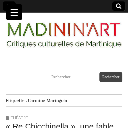
MADININ'ART
Rechercher :
Étiquette :
Carmine Maringola
THÉÂTRE
« Re Chicchinella », une fable