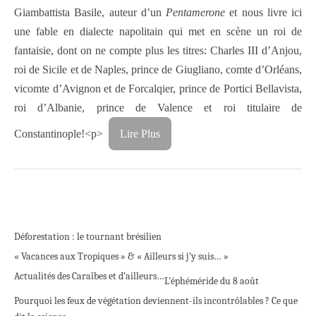
Giambattista Basile, auteur d’un
Pentamerone
et nous livre ici
une fable en dialecte napolitain qui met en scène un roi de
fantaisie, dont on ne compte plus les titres: Charles III d’Anjou,
roi de Sicile et de Naples, prince de Giugliano, comte d’Orléans,
vicomte d’Avignon et de Forcalqier, prince de Portici Bellavista,
roi d’Albanie, prince de Valence et roi titulaire de
Constantinople!
<p>
Lire Plus
Déforestation : le tournant brésilien
« Vacances aux Tropiques » & « Ailleurs si j’y suis… »
Actualités des Caraïbes et d’ailleurs…
L’éphéméride du 8 août
Pourquoi les feux de végétation deviennent-ils incontrôlables ? Ce que