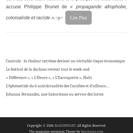
accuse Philippe Brunet de
« propagande afrophobe,
colonialiste et raciste ».
<p>
Lire Plus
Canicule : la chaleur extrême devient un véritable risque économique
Le festival de la dachine revient tout le week-end
« Différence », « L’Heure », « L’Escroquerie », Haïti
L’éphéméride du 6 août
Actualités des Caraïbes et d’ailleurs…
Johanna Fernandez, une historienne au service des luttes
Copyright © 2026
MADININ'ART
. All Rights Reserved.
The magazine-premium Theme by
bavotasan.com
.