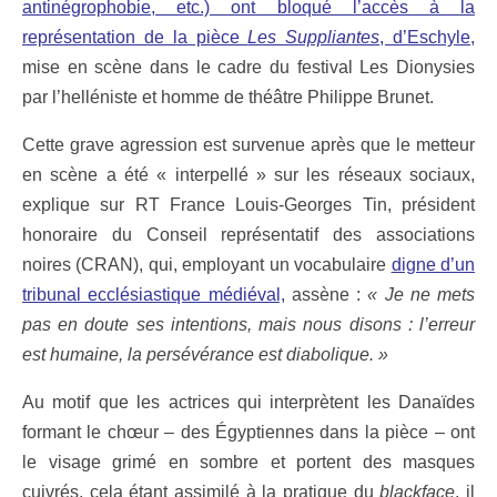
antinégrophobie, etc.) ont bloqué l’accès à la
représentation de la pièce
Les Suppliantes
, d’Eschyle
,
mise en scène dans le cadre du festival Les Dionysies
par l’helléniste et homme de théâtre Philippe Brunet.
Cette grave agression est survenue après que le metteur
en scène a été « interpellé » sur les réseaux sociaux,
explique sur RT France Louis-Georges Tin, président
honoraire du Conseil représentatif des associations
noires (CRAN), qui, employant un vocabulaire
digne d’un
tribunal ecclésiastique médiéval,
assène :
« Je ne mets
pas en doute ses intentions, mais nous disons : l’erreur
est humaine, la persévérance est diabolique. »
Au motif que les actrices qui interprètent les Danaïdes
formant le chœur – des Égyptiennes dans la pièce – ont
le visage grimé en sombre et portent des masques
cuivrés, cela étant assimilé à la pratique du
blackface
, il